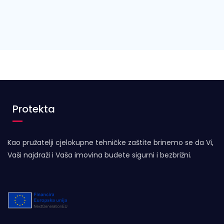
Protekta
Kao pružatelji cjelokupne tehničke zaštite brinemo se da Vi,
Vaši najdraži i Vaša imovina budete sigurni i bezbrižni.