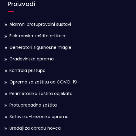
Proizvodi
Alarmni protuprovalni sustavi
Elektronska zaštita artikala
Generatori sigurnosne magle
Građevinska oprema
Kontrola pristupa
Oprema za zaštitu od COVID-19
Perimetarska zaštita objekata
Protuprepadna zaštita
Sefovsko-trezorska oprema
Uređaji za obradu novca