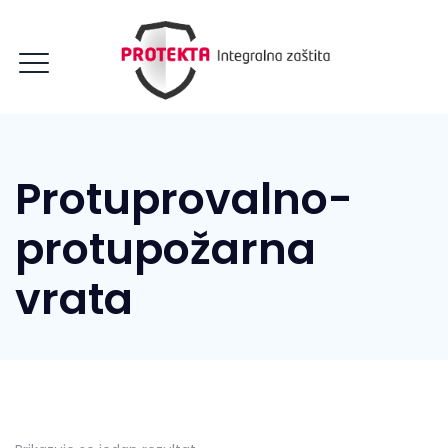
Protuprovalno-
protupožarna
vrata