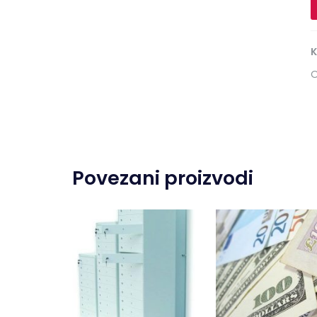
K
O
Povezani proizvodi