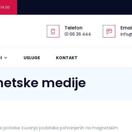
 14:00
Telefon
Emai
01 66 36 444
info@
I
USLUGE
KONTAKT
etske medije
a potrebe čuvanja podataka pohranjenih na magnetskim