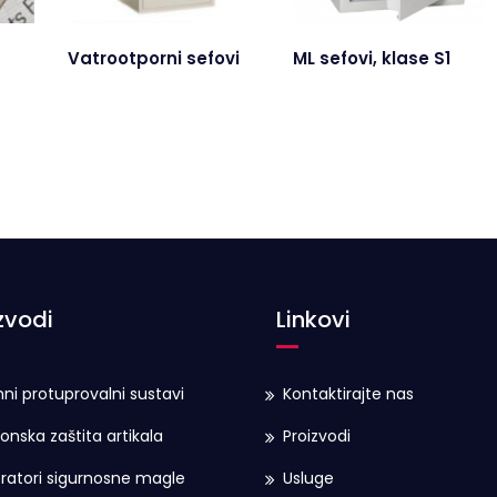
Vatrootporni sefovi
ML sefovi, klase S1
zvodi
Linkovi
ni protuprovalni sustavi
Kontaktirajte nas
ronska zaštita artikala
Proizvodi
ratori sigurnosne magle
Usluge