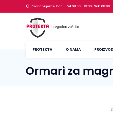
Radno vrijeme: Pon - Pet 08:00 - 19:00 | Sub 08:00 -
PROTEKTA
O NAMA
PROIZVOD
Ormari za magn
Z