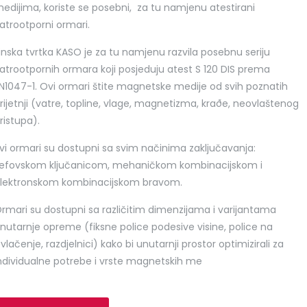
edijima, koriste se posebni, za tu namjenu atestirani
PRETRAŽI
atrootporni ormari.
inska tvrtka KASO je za tu namjenu razvila posebnu seriju
atrootpornih ormara koji posjeduju atest S 120 DIS prema
N1047-1. Ovi ormari štite magnetske medije od svih poznatih
rijetnji (vatre, topline, vlage, magnetizma, kraðe, neovlaštenog
ristupa).
vi ormari su dostupni sa svim načinima zaključavanja:
efovskom ključanicom, mehaničkom kombinacijskom i
lektronskom kombinacijskom bravom.
rmari su dostupni sa različitim dimenzijama i varijantama
nutarnje opreme (fiksne police podesive visine, police na
zvlačenje, razdjelnici) kako bi unutarnji prostor optimizirali za
ndividualne potrebe i vrste magnetskih me