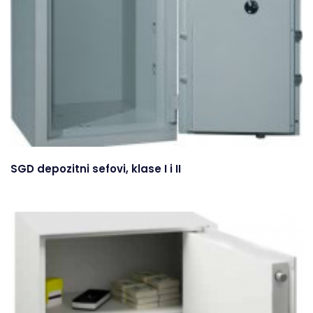
SGD depozitni sefovi, klase I i II